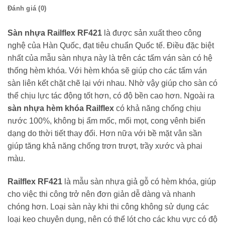
Đánh giá (0)
Sàn nhựa Railflex RF421
là được sản xuất theo công
nghệ của Hàn Quốc, đạt tiêu chuẩn Quốc tế. Điều đặc biệt
nhất của mẫu sàn nhựa này là trên các tấm ván sàn có hệ
thống hèm khóa. Với hèm khóa sẽ giúp cho các tấm ván
sàn liên kết chặt chẽ lại với nhau. Nhờ vậy giúp cho sàn có
thể chịu lực tác động tốt hơn, có độ bền cao hơn. Ngoài ra
sàn nhựa hèm khóa Railflex
có khả năng chống chịu
nước 100%, không bị ẩm mốc, mối mọt, cong vênh biến
dạng do thời tiết thay đổi. Hơn nữa với bề mặt vân sần
giúp tăng khả năng chống trơn trượt, trầy xước và phai
màu.
Railflex RF421
là mẫu sàn nhựa giả gỗ có hèm khóa, giúp
cho việc thi công trở nên đơn giản dễ dàng và nhanh
chóng hơn. Loại sàn này khi thi công không sử dụng các
loại keo chuyên dụng, nên có thể lót cho các khu vực có độ