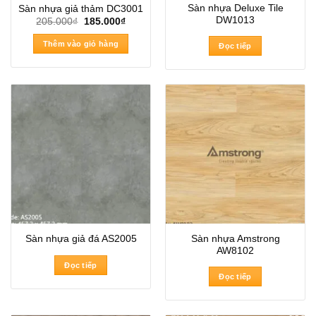
Sàn nhựa Deluxe Tile
Sàn nhựa giả thảm DC3001
DW1013
Giá
Giá
205.000
₫
185.000
₫
gốc
hiện
là:
tại
Thêm vào giỏ hàng
Đọc tiếp
205.000₫.
là:
185.000₫.
Sàn nhựa Amstrong
Sàn nhựa giả đá AS2005
AW8102
Đọc tiếp
Đọc tiếp