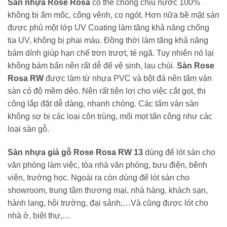
Sàn nhựa Rose Rosa
có thể chống chịu nước 100%
không bị ẩm mốc, công vênh, co ngót. Hơn nữa bề mặt sàn
được phủ một lớp UV Coating làm tăng khả năng chống
tia UV, không bị phai màu. Đồng thời làm tăng khả năng
bám dính giúp hạn chế trơn trượt, té ngã. Tuy nhiên nó lại
không bám bẩn nên rất dễ để vệ sinh, lau chùi.
Sàn Rose
Rosa RW
được làm từ nhựa PVC và bột đá nên tấm ván
sàn có độ mềm dẻo. Nên rất tiện lợi cho việc cắt gọt, thi
công lắp đặt dễ dàng, nhanh chóng. Các tấm ván sàn
không sợ bị các loại côn trùng, mối mọt tấn công như các
loại sàn gỗ.
Sàn nhựa giả gỗ Rose Rosa RW 13
dùng để lót sàn cho
văn phòng làm việc, tòa nhà văn phòng, bưu điện, bênh
viện, trường học. Ngoài ra còn dùng để lót sàn cho
showroom, trung tâm thương mại, nhà hàng, khách sạn,
hành lang, hội trường, đại sảnh,…Và cũng được lót cho
nhà ở, biệt thự,…