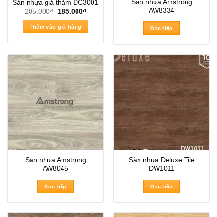
Sàn nhựa Amstrong
Sàn nhựa giả thảm DC3001
AW8334
Giá
Giá
205.000
₫
185.000
₫
gốc
hiện
là:
tại
Thêm vào giỏ hàng
Đọc tiếp
205.000₫.
là:
185.000₫.
Sàn nhựa Amstrong
Sàn nhựa Deluxe Tile
AW8045
DW1011
Đọc tiếp
Đọc tiếp