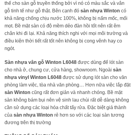
thế cho sàn gỗ truyền thống bởi vì nó có màu sắc và vân
gỗ tinh tế như gỗ thật. Bên cạnh đó
sàn nhựa Winton
có
khả năng chống chịu nước 100%, không bị nấm mốc, mối
mọt. Bề mặt sàn có độ mềm dẻo đàn hồi tốt nên rất êm
chân khi đi lại. Khả năng thích nghi với mọi môi trường và
điều kiện thời tiết rất tốt nên không bị cong vênh hay co
ngót.
Sàn nhựa vân gỗ Winton L6048
được dùng để lót sàn
cho nhà ở, chung cư, cửa hàng, showroom. Ngoài
sàn
nhựa vinyl Winton L6048
được sử dụng lót sàn cho văn
phòng làm việc, tòa nhà văn phòng… Hơn nữa việc lắp đặt
sàn Winton
cũng rất đơn giản và nhanh chóng. Bề mặt
sàn không bám bụi nên vệ sinh lau chùi rất dễ dàng không
cần sử dụng các loại hóa chất tẩy rửa. Đặc biệt giá thành
của
sàn nhựa Winton
rẻ hơn so với các loại sàn tương
đương trên thị trường