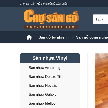
Bỏ
Chợ Sàn Gỗ - Hệ thống bán lẻ toàn quốc!
qua
nội
T
dung
k
Sàn gỗ tự nhiên
Sàn gỗ công nghi
Sàn nhựa Vinyl
Sàn nhựa Amstrong
Sàn nhựa Deluxe Tile
Sàn nhựa Novalis
Sàn nhựa Galaxy
Sàn nhựa Idefloor