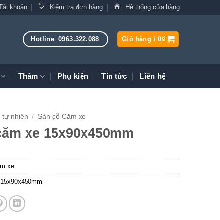
Tài khoản
Kiểm tra đơn hàng
Hệ thống cửa hàng
Hotline: 0963.322.088
Giỏ hàng /
0
₫
Thảm
Phụ kiện
Tin tức
Liên hệ
 tự nhiên
/
Sàn gỗ Căm xe
căm xe 15x90x450mm
ăm xe
e 15x90x450mm