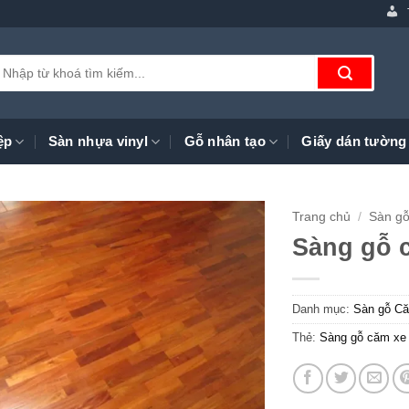
ìm
iếm:
ệp
Sàn nhựa vinyl
Gỗ nhân tạo
Giấy dán tường
Trang chủ
/
Sàn gỗ
Sàng gỗ 
Danh mục:
Sàn gỗ C
Thẻ:
Sàng gỗ căm x