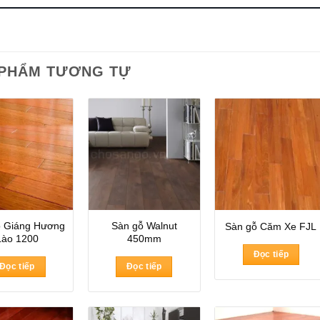
 PHẨM TƯƠNG TỰ
ỗ Giáng Hương
Sàn gỗ Walnut
Sàn gỗ Căm Xe FJL
Lào 1200
450mm
Đọc tiếp
Đọc tiếp
Đọc tiếp