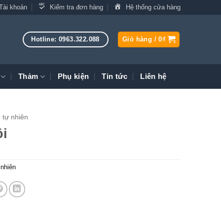
Tài khoản
Kiểm tra đơn hàng
Hệ thống cửa hàng
Hotline: 0963.322.088
Giỏ hàng /
0
₫
Thảm
Phụ kiện
Tin tức
Liên hệ
 tự nhiên
ồi
 nhiên