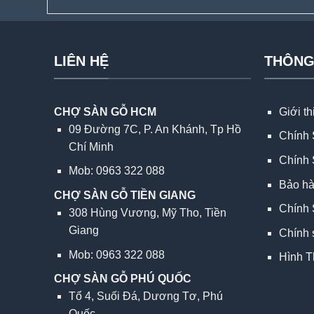
LIÊN HỆ
THÔNG
CHỢ SÀN GỖ HCM
Giới t
09 Đường 7C, P. An Khánh, Tp Hồ
Chính 
Chí Minh
Chính 
Mob: 0963 322 088
Bảo h
CHỢ SÀN GỖ TIỀN GIANG
Chính 
308 Hùng Vương, Mỹ Tho, Tiền
Giang
Chính 
Mob: 0963 322 088
Hình T
CHỢ SÀN GỖ PHÚ QUỐC
Tổ 4, Suối Đá, Dương Tơ, Phú
Quốc