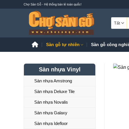
Bỏ
Chợ Sàn Gỗ - Hệ thống bán lẻ toàn quốc!
qua
nội
T
dung
k
Sàn gỗ tự nhiên
Sàn gỗ công nghi
Sàn nhựa Vinyl
Sàn nhựa Amstrong
Sàn nhựa Deluxe Tile
Sàn nhựa Novalis
Sàn nhựa Galaxy
Sàn nhựa Idefloor