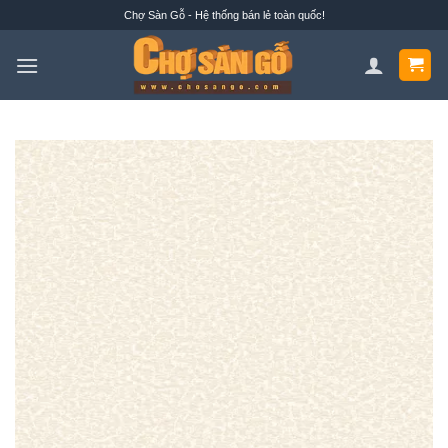
Bỏ
Chợ Sàn Gỗ - Hệ thống bán lẻ toàn quốc!
qua
nội
dung