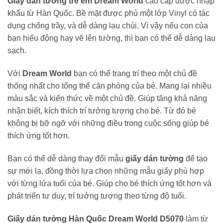
Giấy dán tường trẻ em Dream World
cao cấp được nhập
khẩu từ Hàn Quốc. Bề mặt được phủ một lớp Vinyl có tác
dụng chống trầy, và dễ dàng lau chùi. Vì vậy nếu con của
bạn hiếu động hay vẽ lên tường, thì bạn có thể dễ dàng lau
sạch.
Với
Dream World
bạn có thể trang trí theo một chủ đề
thống nhất cho tổng thể căn phòng của bé. Mang lại nhiều
màu sắc và kiến thức về một chủ đề. Giúp tăng khả năng
nhận biết, kích thích trí tưởng tượng cho bé. Từ đó bé
không bị bỡ ngỡ với những điều trong cuộc sống giúp bé
thích ứng tốt hơn.
Bạn có thể dễ dàng thay đổi mẫu
giấy dán tường
để tạo
sự mới lạ, đồng thời lựa chọn những mẫu giấy phù hợp
với từng lứa tuổi của bé. Giúp cho bé thích ứng tốt hơn và
phát triển tư duy, trí tưởng tượng theo từng độ tuổi.
Giấy dán tường Hàn Quốc Dream World D5070
làm từ