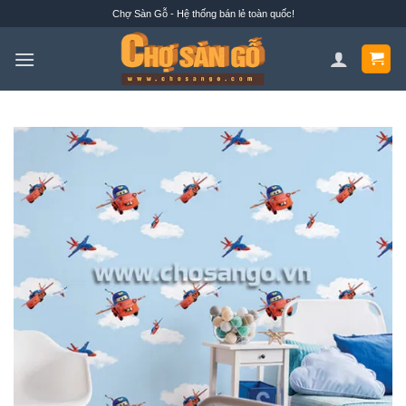
Bỏ
Chợ Sàn Gỗ - Hệ thống bán lẻ toàn quốc!
qua
nội
dung