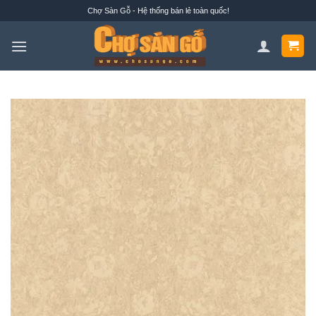
Bỏ
Chợ Sàn Gỗ - Hệ thống bán lẻ toàn quốc!
qua
nội
dung