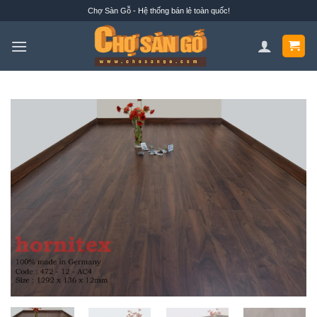
Bỏ
Chợ Sàn Gỗ - Hệ thống bán lẻ toàn quốc!
qua
nội
dung