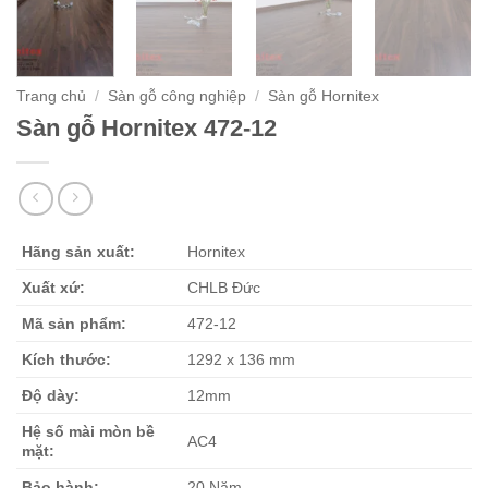
Trang chủ
/
Sàn gỗ công nghiệp
/
Sàn gỗ Hornitex
Sàn gỗ Hornitex 472-12
Hãng sản xuất:
Hornitex
Xuất xứ:
CHLB Đức
Mã sản phẩm:
472-12
Kích thước:
1292 x 136 mm
Độ dày:
12mm
Hệ số mài mòn bề
AC4
mặt:
Bảo hành:
20 Năm