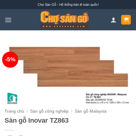
Bỏ
Chợ Sàn Gỗ - Hệ thống bán lẻ toàn quốc!
qua
nội
dung
-5%
Trang chủ
/
Sàn gỗ công nghiệp
/
Sàn gỗ Malaysia
Sàn gỗ Inovar TZ863