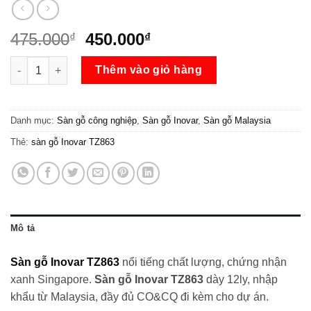
Giá
Giá
475.000
450.000
₫
₫
gốc
hiện
Sàn gỗ Inovar TZ863 số lượng
là:
tại
Thêm vào giỏ hàng
475.000₫.
là:
450.000₫.
Danh mục:
Sàn gỗ công nghiệp
,
Sàn gỗ Inovar
,
Sàn gỗ Malaysia
Thẻ:
sàn gỗ Inovar TZ863
Mô tả
Sàn gỗ Inovar TZ863
nổi tiếng chất lượng, chứng nhận
xanh Singapore.
Sàn gỗ Inovar TZ863
dày 12ly, nhập
khẩu từ Malaysia, đầy đủ CO&CQ đi kèm cho dự án.