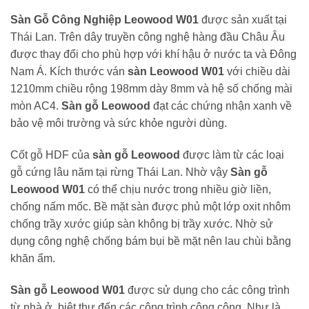
Sàn Gỗ Công Nghiệp Leowood W01
được sản xuất tại
Thái Lan. Trên dây truyền công nghệ hàng đầu Châu Âu
được thay đổi cho phù hợp với khí hậu ở nước ta và Đông
Nam Á. Kích thước ván
sàn Leowood W01
với chiều dài
1210mm chiều rộng 198mm dày 8mm và hệ số chống mài
mòn AC4.
Sàn gỗ Leowood
đạt các chứng nhận xanh về
bảo vệ môi trường và sức khỏe người dùng.
Cốt gỗ HDF của
sàn gỗ Leowood
được làm từ các loại
gỗ cứng lâu năm tại rừng Thái Lan. Nhờ vậy
Sàn gỗ
Leowood W01
có thể chịu nước trong nhiều giờ liền,
chống nấm mốc. Bề mặt sàn được phủ một lớp oxit nhôm
chống trầy xước giúp sàn không bị trầy xước. Nhờ sử
dụng công nghệ chống bám bụi bề mặt nên lau chùi bằng
khăn ẩm.
Sàn gỗ Leowood W01
được sử dụng cho các công trình
từ nhà ở, biệt thự đến các công trình công cộng. Như là