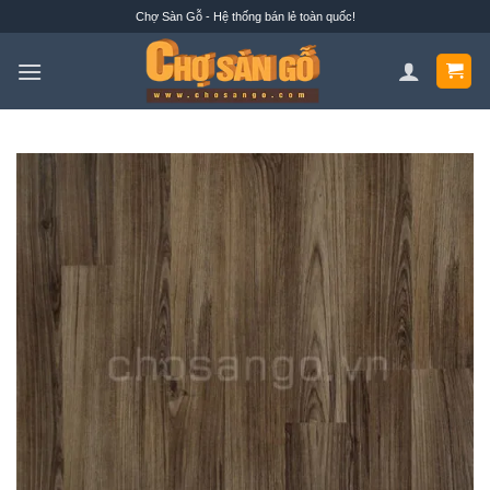
Bỏ
Chợ Sàn Gỗ - Hệ thống bán lẻ toàn quốc!
qua
nội
dung