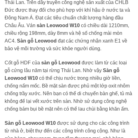
Thái Lan. Trên dây truyền công nghệ sản xuất của CHLB
Đức được thay đổi cho phù hợp với khí hậu ở nước ta và
Đông Nam Á. Đạt các tiêu chuẩn chất lượng hàng đầu
Châu Âu. Ván
sàn Leowood W10
có chiều dài 1210mm,
chiều rộng 198mm, dày 8mm và hệ số chống mài mòn
AC4.
Sàn gỗ Leowood
đạt các chứng nhận xanh E1 về
bảo vệ môi trường và sức khỏe người dùng.
Cốt gỗ HDF của
sàn gỗ Leowood
được làm từ các loại
gỗ cứng lâu năm tại rừng Thái Lan. Nhờ vậy
Sàn gỗ
Leowood W10
có thể chịu nước trong nhiều giờ liền,
chống nấm mốc. Bề mặt sàn được phủ một lớp oxit nhôm
chống trầy xước. Nên bạn có thể di chuyển bàn ghế, tủ mà
không để lại vết xước trên sàn. Nhờ sử dụng công nghệ
chống bám bụi bề mặt nên có thể lau chùi bằng khăn ẩm.
Sàn gỗ Leowood W10
được sử dụng cho các công trình
từ nhà ở, biệt thự đến các công trình công cộng. Như là