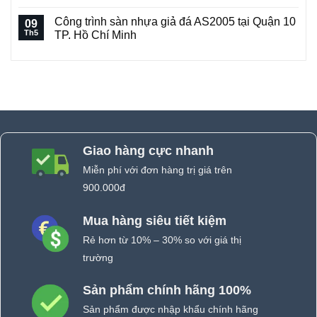
Công
Nai
trình
giá
Công trình sàn nhựa giả đá AS2005 tại Quận 10
09
sàn
rẻ
Th5
TP. Hồ Chí Minh
nhựa
–
Không
giả
Báo
có
gỗ
giá
bình
luận
hèm
sàn
ở
khóa
nhựa
Công
Amstrong
tại
trình
sàn
SPC
Đồng
nhựa
39
Nai
giả
năm
đá
Giao hàng cực nhanh
AS2005
2020
tại
Quận
Miễn phí với đơn hàng trị giá trên
10
900.000đ
TP.
Hồ
Chí
Minh
Mua hàng siêu tiết kiệm
Rẻ hơn từ 10% – 30% so với giá thị
trường
Sản phẩm chính hãng 100%
Sản phẩm được nhập khẩu chính hãng