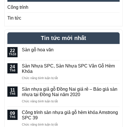
Công trình
Tin tức
Tin tức mới nhất
Sàn gỗ hoa văn
22
Th10
Không
có
bình
Sàn Nhựa SPC, Sàn Nhựa SPC Vân Gỗ Hèm
24
luận
ở
Th6
Khóa
Sàn
gỗ
ở
Chức năng bình luận bị tắt
hoa
Sàn
văn
Nhựa
Sàn nhựa giả gỗ Đồng Nai giá rẻ – Báo giá sàn
11
SPC,
Th5
nhựa tại Đồng Nai năm 2020
Sàn
ở
Chức năng bình luận bị tắt
Nhựa
Sàn
SPC
nhựa
Vân
Công trình sàn nhựa giả gỗ hèm khóa Amstrong
09
giả
Gỗ
Th5
SPC 39
gỗ
Hèm
ở
Chức năng bình luận bị tắt
Đồng
Khóa