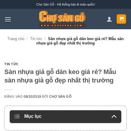
Bỏ
Chợ Sàn Gỗ - Hệ thống bán lẻ toàn quốc!
qua
nội
dung
Trang chủ
/
Tin tức
/
Sàn nhựa giả gỗ dán keo giá rẻ? Mẫu sàn
nhựa giả gỗ đẹp nhất thị trường
TIN TỨC
Sàn nhựa giả gỗ dán keo giá rẻ? Mẫu
sàn nhựa giả gỗ đẹp nhất thị trường
ĐĂNG VÀO
08/10/2019
BỞI
CHỢ SÀN GỖ
Mục lục