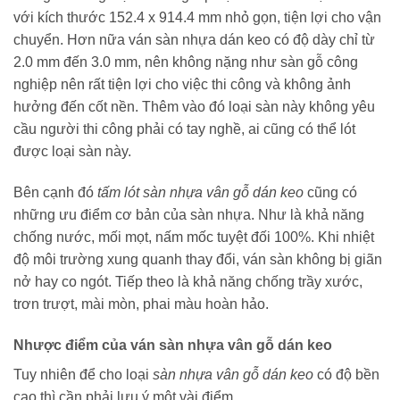
với kích thước 152.4 x 914.4 mm nhỏ gọn, tiện lợi cho vận
chuyển. Hơn nữa ván sàn nhựa dán keo có độ dày chỉ từ
2.0 mm đến 3.0 mm, nên không nặng như sàn gỗ công
nghiệp nên rất tiện lợi cho việc thi công và không ảnh
hưởng đến cốt nền. Thêm vào đó loại sàn này không yêu
cầu người thi công phải có tay nghề, ai cũng có thể lót
được loại sàn này.
Bên cạnh đó
tấm lót sàn nhựa vân gỗ dán keo
cũng có
những ưu điểm cơ bản của sàn nhựa. Như là khả năng
chống nước, mối mọt, nấm mốc tuyệt đối 100%. Khi nhiệt
độ môi trường xung quanh thay đổi, ván sàn không bị giãn
nở hay co ngót. Tiếp theo là khả năng chống trầy xước,
trơn trượt, mài mòn, phai màu hoàn hảo.
Nhược điểm của ván sàn nhựa vân gỗ dán keo
Tuy nhiên để cho loại
sàn nhựa vân gỗ dán keo
có độ bền
cao thì cần phải lưu ý một vài điểm.