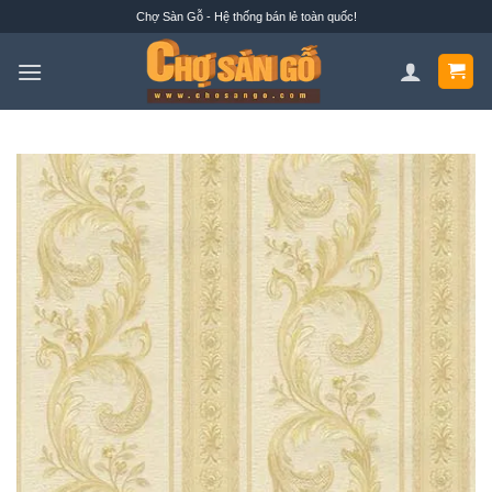
Bỏ
Chợ Sàn Gỗ - Hệ thống bán lẻ toàn quốc!
qua
nội
dung