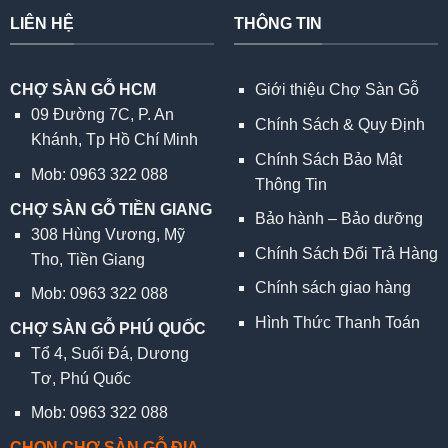
LIÊN HỆ
THÔNG TIN
CHỢ SÀN GỖ HCM
Giới thiệu Chợ Sàn Gỗ
09 Đường 7C, P. An
Chính Sách & Quy Định
Khánh, Tp Hồ Chí Minh
Chính Sách Bảo Mật
Mob: 0963 322 088
Thông Tin
CHỢ SÀN GỖ TIỀN GIANG
Bảo hành – Bảo dưỡng
308 Hùng Vương, Mỹ
Chính Sách Đổi Trả Hàng
Tho, Tiền Giang
Chính sách giao hàng
Mob: 0963 322 088
Hình Thức Thanh Toán
CHỢ SÀN GỖ PHÚ QUỐC
Tổ 4, Suối Đá, Dương
Tơ, Phú Quốc
Mob: 0963 322 088
CHỌN CHỢ SÀN GỖ ĐỊA