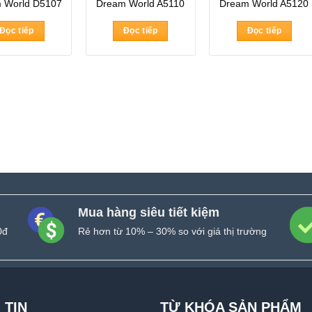
 World D5107
Dream World A5110
Dream World A5120
Đọc tiếp
Đọc tiếp
Đọc tiếp
Mua hàng siêu tiết kiệm
0đ
Rẻ hơn từ 10% – 30% so với giá thị trường
 TIN
TỪ KHÓA SẢN PHẨM