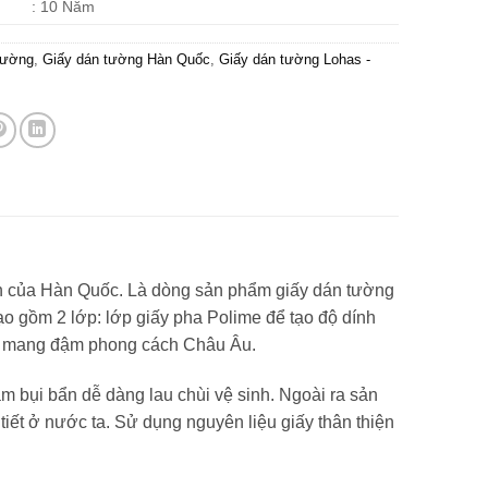
: 10 Năm
tường
,
Giấy dán tường Hàn Quốc
,
Giấy dán tường Lohas -
ến của Hàn Quốc. Là dòng sản phẩm giấy dán tường
tạo gồm 2 lớp: lớp giấy pha Polime để tạo độ dính
tế, mang đậm phong cách Châu Âu.
m bụi bẩn dễ dàng lau chùi vệ sinh. Ngoài ra sản
ết ở nước ta. Sử dụng nguyên liệu giấy thân thiện