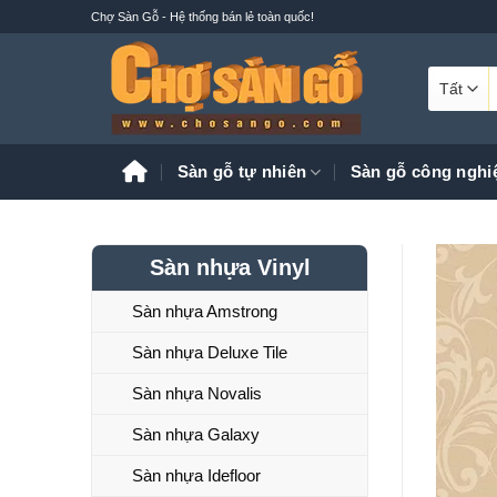
Bỏ
Chợ Sàn Gỗ - Hệ thống bán lẻ toàn quốc!
qua
nội
T
dung
k
Sàn gỗ tự nhiên
Sàn gỗ công nghi
Sàn nhựa Vinyl
Sàn nhựa Amstrong
Sàn nhựa Deluxe Tile
Sàn nhựa Novalis
Sàn nhựa Galaxy
Sàn nhựa Idefloor