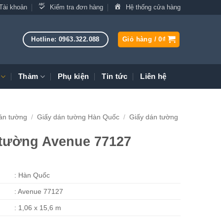
Tài khoản
Kiểm tra đơn hàng
Hệ thống cửa hàng
Hotline: 0963.322.088
Giỏ hàng /
0
₫
Thảm
Phụ kiện
Tin tức
Liên hệ
án tường
/
Giấy dán tường Hàn Quốc
/
Giấy dán tường
 tường Avenue 77127
: Hàn Quốc
: Avenue 77127
: 1,06 x 15,6 m