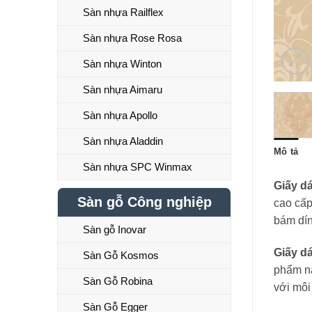
Sàn nhựa Railflex
Sàn nhựa Rose Rosa
Sàn nhựa Winton
Sàn nhựa Aimaru
Sàn nhựa Apollo
Sàn nhựa Aladdin
Mô tả
Sàn nhựa SPC Winmax
Giấy d
Sàn gỗ Công nghiệp
cao cấp
bám dín
Sàn gỗ Inovar
Giấy d
Sàn Gỗ Kosmos
phẩm nà
Sàn Gỗ Robina
với môi
Sàn Gỗ Egger